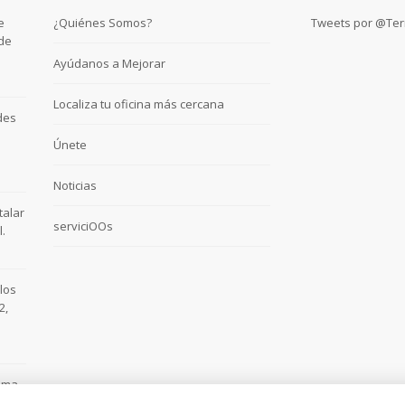
e
¿Quiénes Somos?
Tweets por @Te
 de
Ayúdanos a Mejorar
Localiza tu oficina más cercana
des
Únete
Noticias
talar
serviciOOs
.
los
2,
tema