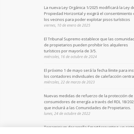
La nueva Ley Orgánica 1/2025 modificará la Ley d
Propiedad Horizontal y exigirá el consentimiento
los vecinos para poder explotar pisos turísticos
viernes, 10 de enero de 2025
El Tribunal Supremo establece que las comunida
de propietarios pueden prohibir los alquileres
turísticos por mayoría de 3/5.
miércoles, 16 de octubre de 2024
El próximo 1 de mayo será la fecha límite para ins
los contadores individuales de calefacción central
miércoles, 22 de marzo de 2023
Nuevas medidas de refuerzo de la protección de 
consumidores de energía a través del RDL 18/202
que incluirá a las Comunidades de Propietarios.
lunes, 24 de octubre de 2022
Terraminium desarrolla SmartAccounting, un sis
automático de contabilización de Facturas.