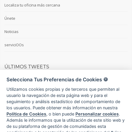
Localiza tu oficina más cercana
Únete
Noticias
serviciOOs
ÚLTIMOS TWEETS
Selecciona Tus Preferencias de Cookies 🍪
Tweets por @Terraminium
Utilizamos cookies propias y de terceros que permiten al
usuario la navegación de esta página web y para el
seguimiento y análisis estadístico del comportamiento de
© 2022 Terraminium S.L. - CIF: B92999341. Todos los derechos
los usuarios. Puede obtener más información en nuestra
reservados. C/ Iván Pavlov, 8 bloque 2, 1ºE - 29590 Málaga
Política de Cookies
, o bien puede
Personalizar cookies
.
Registro Mercantil: Málaga Tomo: 4649 Libro: 3557 Folio: 73 Hoja:
Además le informamos que la utilización de este sitio web y
MA101565 Inscripción: 1ª Fecha Registro: 26/05/2009
de su plataforma de gestión de comunidades esta