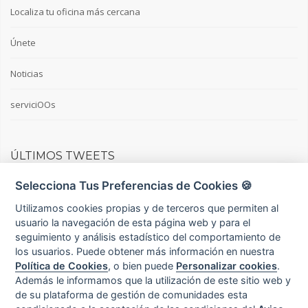
Localiza tu oficina más cercana
Únete
Noticias
serviciOOs
ÚLTIMOS TWEETS
Selecciona Tus Preferencias de Cookies 🍪
Tweets por @Terraminium
Utilizamos cookies propias y de terceros que permiten al
usuario la navegación de esta página web y para el
seguimiento y análisis estadístico del comportamiento de
© 2022 Terraminium S.L. - CIF: B92999341. Todos los derechos
los usuarios. Puede obtener más información en nuestra
reservados. C/ Iván Pavlov, 8 bloque 2, 1ºE - 29590 Málaga
Política de Cookies
, o bien puede
Personalizar cookies
.
Registro Mercantil: Málaga Tomo: 4649 Libro: 3557 Folio: 73 Hoja:
Además le informamos que la utilización de este sitio web y
MA101565 Inscripción: 1ª Fecha Registro: 26/05/2009
de su plataforma de gestión de comunidades esta